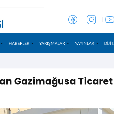
HABERLER
YARIŞMALAR
YAYINLAR
DİJİT
n Gazimağusa Ticaret L