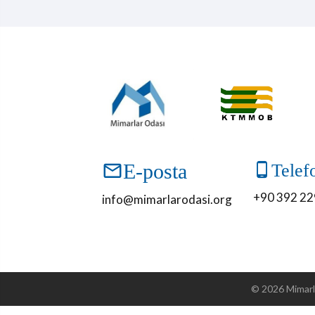
E-posta
Telef
+90 392 22
info@mimarlarodasi.org
©
2026
Mimarl