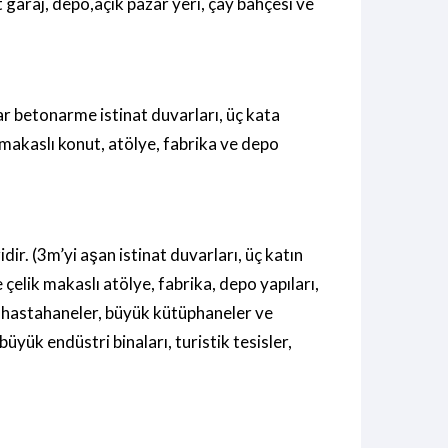
t garaj, depo,açık pazar yeri, çay bahçesi ve
r betonarme istinat duvarları, üç kata
 makaslı konut, atölye, fabrika ve depo
r. (3m’yi aşan istinat duvarları, üç katın
 çelik makaslı atölye, fabrika, depo yapıları,
rı,hastahaneler, büyük kütüphaneler ve
büyük endüstri binaları, turistik tesisler,