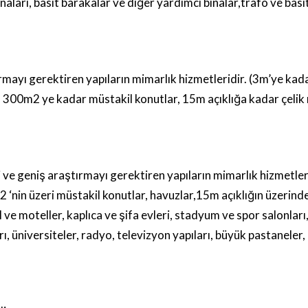
inaları, basit barakalar ve diğer yardımcı binalar,trafo ve basi
mayı gerektiren yapıların mimarlık hizmetleridir. (3m’ye kada
ı, 300m
2
ye kadar müstakil konutlar, 15m açıklığa kadar çelik
e geniş araştırmayı gerektiren yapıların mimarlık hizmetleridi
2
‘nin üzeri müstakil konutlar, havuzlar,15m açıklığın üzerinde
 ve moteller, kaplıca ve şifa evleri, stadyum ve spor salonla
rı, üniversiteler, radyo, televizyon yapıları, büyük pastaneler, 