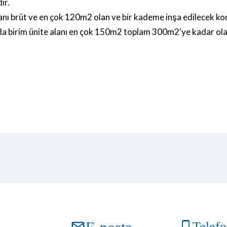
ir.
lanı brüt ve en çok 120m
2
olan ve bir kademe
inşa edilecek kon
rda birim ünite alanı en çok 150m2 toplam 300m2'ye kadar olan 
Telef