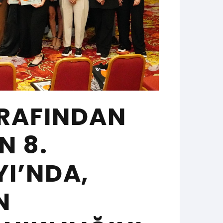
RAFINDAN
N 8.
YI’NDA,
N