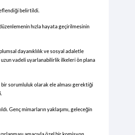
endiği belirtildi.
düzenlemenin hızla hayata geçirilmesinin
lumsal dayanıklılık ve sosyal adaletle
zun vadeli uyarlanabilirlik ilkeleri ön plana
 bir sorumluluk olarak ele alması gerektiği
.
ıldı. Genç mimarların yaklaşımı, geleceğin
zırlanması amacıyla özel bir komisyon