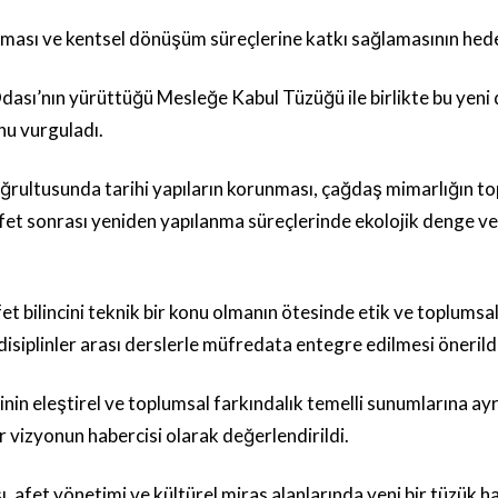
ması ve kentsel dönüşüm süreçlerine katkı sağlamasının hedefl
sı’nın yürüttüğü Mesleğe Kabul Tüzüğü ile birlikte bu yeni 
unu vurguladı.
rultusunda tarihi yapıların korunması, çağdaş mimarlığın top
afet sonrası yeniden yapılanma süreçlerinde ekolojik denge ve u
et bilincini teknik bir konu olmanın ötesinde etik ve toplumsal
disiplinler arası derslerle müfredata entegre edilmesi önerildi
nin eleştirel ve toplumsal farkındalık temelli sunumlarına ayr
 vizyonun habercisi olarak değerlendirildi.
et yönetimi ve kültürel miras alanlarında yeni bir tüzük ha