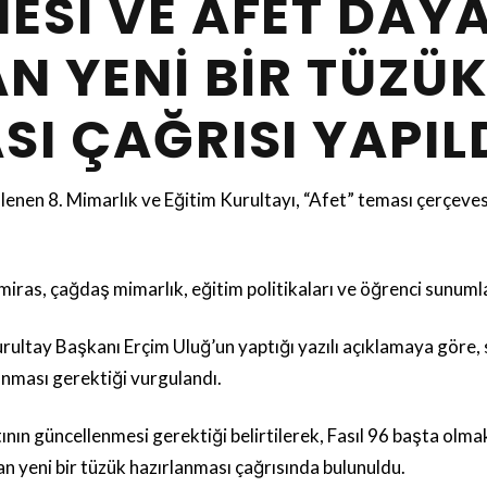
SI VE AFET DAYAN
N YENI BIR TÜZÜ
I ÇAĞRISI YAPILD
en 8. Mimarlık ve Eğitim Kurultayı, “Afet” teması çerçeve
iras, çağdaş mimarlık, eğitim politikaları ve öğrenci sunuml
tay Başkanı Erçim Uluğ’un yaptığı yazılı açıklamaya göre, su
lınması gerektiği vurgulandı.
ının güncellenmesi gerektiği belirtilerek, Fasıl 96 başta ol
lan yeni bir tüzük hazırlanması çağrısında bulunuldu.