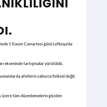
IKLILIĞINI
K
I.
sinde 1 Kasım Cumartesi günü Lefkoşa’da
arı ekseninde tartışmalar yürütüldü.
numlarda afetlerin yalnızca fiziksel değil;
mak üzere tüm düzenlemelerin gözden