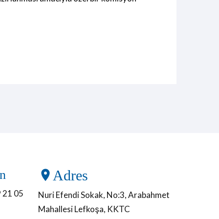
on
Adres
 21 05
Nuri Efendi Sokak, No:3, Arabahmet
Mahallesi Lefkoşa, KKTC