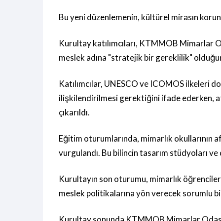
Bu yeni düzenlemenin, kültürel mirasın korun
Kurultay katılımcıları, KTMMOB Mimarlar Oda
meslek adına "stratejik bir gereklilik" olduğ
Katılımcılar, UNESCO ve ICOMOS ilkeleri doğ
ilişkilendirilmesi gerektiğini ifade ederken, 
çıkarıldı.
Eğitim oturumlarında, mimarlık okullarının af
vurgulandı. Bu bilincin tasarım stüdyoları ve 
Kurultayın son oturumu, mimarlık öğrencileri
meslek politikalarına yön verecek sorumlu bir
Kurultay sonunda KTMMOB Mimarlar Odası, af