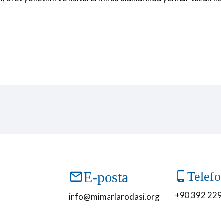
E-posta
Telef
+90 392 229
info@mimarlarodasi.org